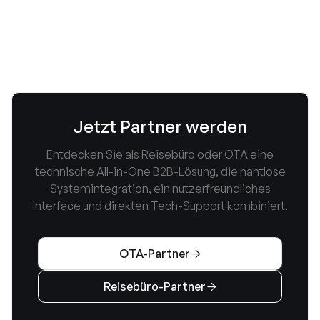
Gepäcktarif buchbar
October 8, 2025


Jetzt Partner werden
Entdecken Sie als Reisebüro oder OTA eine
technische All-in-One B2B-Lösung, die nahtlose
Systemintegration, ein nutzerfreundliches
Interface und direkten Tech-Support kombiniert.
OTA-Partner

Reisebüro-Partner
