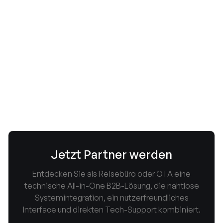
Neue Check-in Gebühr bei Eurowings
ab 01.05.2025
May 20, 2025


Jetzt Partner werden
Entdecken Sie als Reisebüro oder OTA eine
technische All-in-One B2B-Lösung, die nahtlose
Systemintegration, ein nutzerfreundliches
Interface und direkten Tech-Support kombiniert.