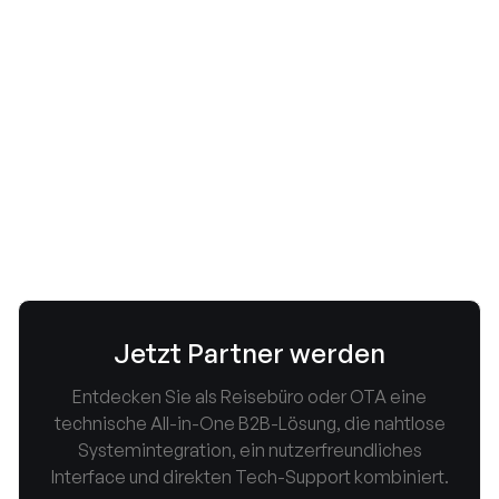
Bürokaufmann (m/w/d)

Bürokaufmann (m/w/d) - Werde Teil unseres
Teams in Frankfurt!
Finanzen
Frankfurt am Man

Jetzt Partner werden
Entdecken Sie als Reisebüro oder OTA eine
technische All-in-One B2B-Lösung, die nahtlose
Systemintegration, ein nutzerfreundliches
Interface und direkten Tech-Support kombiniert.