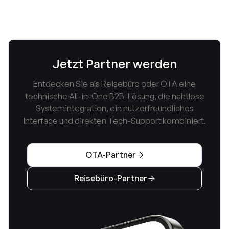
Jetzt Partner werden
Entdecken Sie als Reisebüro oder OTA eine
technische All-in-One B2B-Lösung, die nahtlose
Systemintegration, ein nutzerfreundliches
Interface und direkten Tech-Support kombiniert.
OTA-Partner

Reisebüro-Partner
