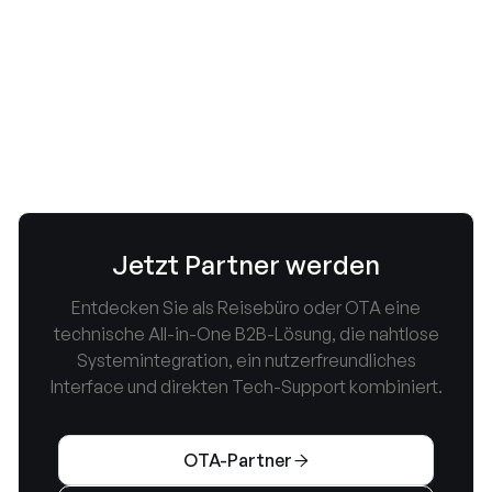
individuelle Aufschläge ganz flexibel selbst
bestimmen.
Wie schnell erhalte ich den

Zugang?
Nach erfolgreicher Einreichung aller erforderlichen
Unterlagen erfolgt die Freischaltung in der Regel
innerhalb von 24–48 Stunden.
Jetzt Partner werden
Entdecken Sie als Reisebüro oder OTA eine
technische All-in-One B2B-Lösung, die nahtlose
Systemintegration, ein nutzerfreundliches
Interface und direkten Tech-Support kombiniert.
OTA-Partner
