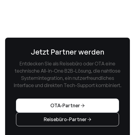
Stornierungen oder Umbuchungen sind über
dieses Formular nicht möglich.
Ich bestätige
Jetzt Partner werden
Entdecken Sie als Reisebüro oder OTA eine
technische All-in-One B2B-Lösung, die nahtlose
Systemintegration, ein nutzerfreundliches
Interface und direkten Tech-Support kombiniert.
OTA-Partner

Reisebüro-Partner
